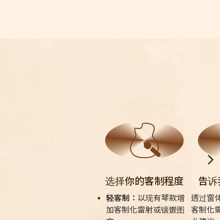
选择你的客制程度
告诉
轻客制：
以现有琴款增
透过窗
加客制化雷射或镶嵌图
客制化