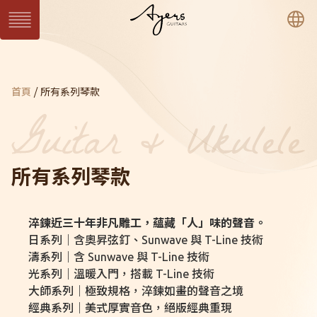
繁
簡
En
系列琴
目前頁面：
首頁
所有系列琴款
SUN 日系列
WAVE 濤系列
LIGHT 光系列
SUN Series
WAVE Series
LIGHT Series
MASTER 大師系列
VINTAGE 經典系列
Ukulele 烏克麗麗系
MASTER Series
Vintage Series
列
Ukulele Series
所有系列琴款
所有系列琴款
客製琴
淬鍊近三十年非凡雕工，蘊藏「人」味的聲音。
訂製客製琴
客製琴展示
日系列｜含奧昇弦釘、Sunwave 與 T-Line 技術
濤系列｜含 Sunwave 與 T-Line 技術
光系列｜溫暖入門，搭載 T-Line 技術
關於Ayers
音樂人
保固 / VIP
大師系列｜極致規格，淬鍊如畫的聲音之境
型錄下載
聯絡我們
經銷通路
經典系列｜美式厚實音色，絕版經典重現