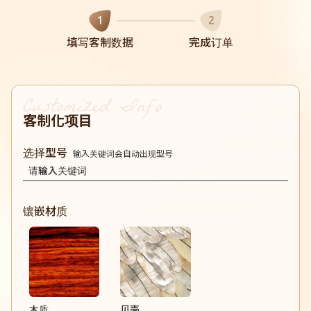
1
2
填写客制数据
完成订单
客制化项目
选择型号
输入关键词会自动出现型号
OM01c Sun
镶嵌材质
A02c Sun
A03c Sun
A07c Sun
木质
贝壳