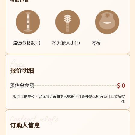
镶嵌位置
OM05 Light
L05 Light
ST2-Sakura
指板(依格数计)
琴头(依大小计)
琴桥
ST2-Ocean
ST1M
报价明细
ST1
$ 0
预估总金额
ST2
报价仅供参考，实际报价会由专人联系，讨论并确认所有设计细节后提
供
ST2-C
N07 Light
订购人信息
Music Dragon