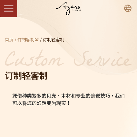
繁
簡
En
系列琴
目前页面：
首页
订制客制琴
订制轻客制
SUN 日系列
WAVE 涛系列
LIGHT 光系列
SUN Series
WAVE Series
LIGHT Series
MASTER 大师系列
VINTAGE 经典系列
Ukulele 乌克丽丽系
MASTER Series
Vintage Series
列
Ukulele Series
所有系列琴款
订制轻客制
客制琴
凭借种类繁多的贝壳、木材和专业的镶嵌技巧，我们
订制客制琴
客制琴展示
可以将您的幻想变为现实！
关于Ayers
音乐人
保固 / VIP
型录下载
联络我们
经销通路