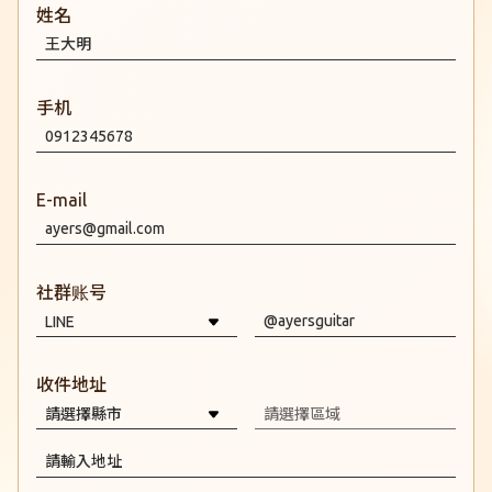
姓名
L-oo8 Wild Cat
Rebirth
手机
ROSE
ANGEL
E-mail
The Throne
KOI
社群账号
AX BR KOI
收件地址
TIGER
Wolf
SOL (DSOL)