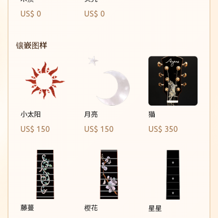
US$ 0
US$ 0
A17c Sun
SJ22c Sun
镶嵌图样
OM22c-blackout Sun
OM22c-brown Sun
A02c-20th Sun
小太阳
月亮
猫
SJ07c-20th Sun
US$ 150
US$ 150
US$ 350
A06-autumn Sun
A02c mini Sun
A03c mini Sun
藤蔓
樱花
星星
SJ02 Wave