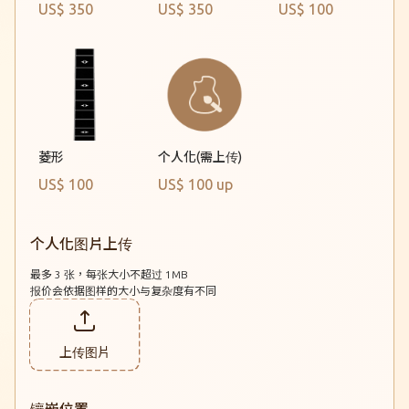
US$ 350
US$ 350
US$ 100
A05c Wave
A06c Wave
OM07c Wave
D08 Wave
菱形
个人化(需上传)
US$ 100
US$ 100 up
D09 Wave
A Koa-special Wave
个人化图片上传
A07c-25th-Adi Wave
最多 3 张，每张大小不超过 1MB
报价会依据图样的大小与复杂度有不同
N07 Wave
上传图片
N17 Wave
AS05 Light