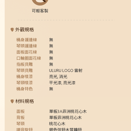
可輕客製
外觀規格
桶身護邊線
無
琴頭護邊線
無
面板面花線
無
口輪圈面花線
無
指板貝雕
無
琴頭貝雕
ULURU LOGO 雷射
桶身噴漆
亮光, 消光
琴頸噴漆
平光漆, 亮光漆
桶身特色
無
材料規格
面板
單板3A非洲桃花心木
背板
單板非洲桃花心木
琴頸
桃花心木
調音旋鈕
銀色弦鈕木質轉鈕