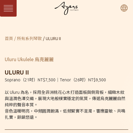
繁
簡
En
系列琴
目前頁面：
首頁
所有系列琴款
ULURU II
SUN 日系列
WAVE 濤系列
LIGHT 光系列
SUN Series
WAVE Series
LIGHT Series
MASTER 大師系列
VINTAGE 經典系列
Ukulele 烏克麗麗系
MASTER Series
Vintage Series
列
Uluru Ukulele 烏克麗麗
Ukulele Series
所有系列琴款
ULURU II
Soprano（21吋）NT$7,500｜Tenor（26吋）NT$9,500
客製琴
以 Uluru 為名，採用全非洲桃花心木打造面板與側背板，細緻木紋
訂製客製琴
客製琴展示
與溫潤色澤交織，展現大地般樸實穩定的氣質，傳遞烏克麗麗自然
純粹的聲音本質。
音色溫暖明亮，中頻圓潤飽滿，低頻緊實不混濁，響應靈敏、共鳴
扎實，餘韻悠遠。
關於Ayers
音樂人
保固 / VIP
型錄下載
聯絡我們
經銷通路