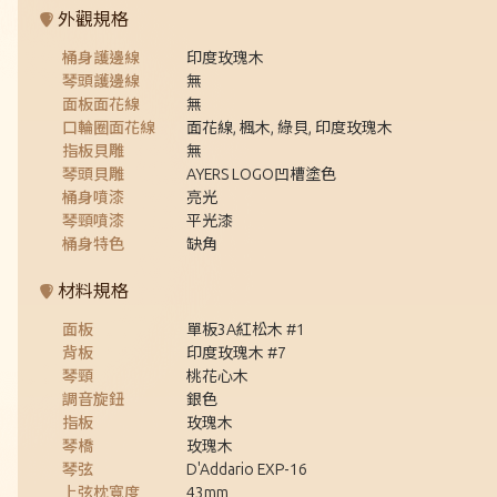
外觀規格
桶身護邊線
印度玫瑰木
琴頭護邊線
無
面板面花線
無
口輪圈面花線
面花線, 楓木, 綠貝, 印度玫瑰木
指板貝雕
無
琴頭貝雕
AYERS LOGO凹槽塗色
桶身噴漆
亮光
琴頸噴漆
平光漆
桶身特色
缺角
材料規格
面板
單板3A紅松木 #1
背板
印度玫瑰木 #7
琴頸
桃花心木
調音旋鈕
銀色
指板
玫瑰木
琴橋
玫瑰木
琴弦
D'Addario EXP-16
上弦枕寬度
43mm