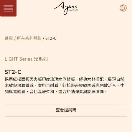
繁
簡
En
系列琴
目前頁面：
首頁
所有系列琴款
ST2-C
SUN 日系列
WAVE 濤系列
LIGHT 光系列
SUN Series
WAVE Series
LIGHT Series
MASTER 大師系列
VINTAGE 經典系列
Ukulele 烏克麗麗系
MASTER Series
Vintage Series
列
LIGHT Series 光系列
Ukulele Series
所有系列琴款
ST2-C
採用紅松面板與夾板印度玫瑰木側背板，經典木材搭配，展現自然
木紋與溫潤質感，實用且耐看。紅松帶來靈敏觸感與開放泛音，中
客製琴
頻厚實飽滿，音色溫暖柔和，適合抒情彈奏與旋律演繹。
訂製客製琴
客製琴展示
查看經銷商
關於Ayers
音樂人
保固 / VIP
型錄下載
聯絡我們
經銷通路