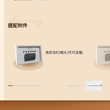
選配附件
奧昇弦釘(楓木/可可菠蘿)