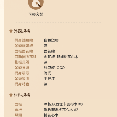
可輕客製
外觀規格
桶身護邊線
白色塑膠
琴頭護邊線
無
面板面花線
面花線
口輪圈面花線
面花線, 非洲桃花心木
指板貝雕
無
琴頭貝雕
經典款LOGO
桶身噴漆
消光
琴頸噴漆
平光漆
桶身特色
無
材料規格
面板
單板3A西堤卡雲杉木 #0
背板
單板非洲桃花心木 #2
琴頸
桃花心木