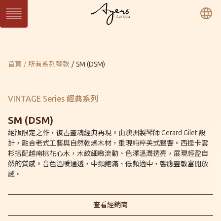
繁
簡
En
系列琴
目前頁面：
首頁
所有系列琴款
SM (DSM)
SUN 日系列
WAVE 濤系列
LIGHT 光系列
SUN Series
WAVE Series
LIGHT Series
MASTER 大師系列
VINTAGE 經典系列
Ukulele 烏克麗麗系
MASTER Series
Vintage Series
列
VINTAGE Series 經典系列
Ukulele Series
所有系列琴款
SM (DSM)
絕版限定之作，復古靈魂經典再現。由澳洲製琴師 Gerard Gilet 設
計，融合老式工藝與自然乾燥木材，重現純粹美式聲響。西提卡雲
客製琴
杉搭配越南桃花心木，木紋細緻流動、色澤溫潤透亮，展現輕盈自
訂製客製琴
客製琴展示
然的質感。音色溫暖通透，中頻飽滿、低頻適中，響應靈敏富開放
感。
關於Ayers
音樂人
保固 / VIP
查看經銷商
型錄下載
聯絡我們
經銷通路