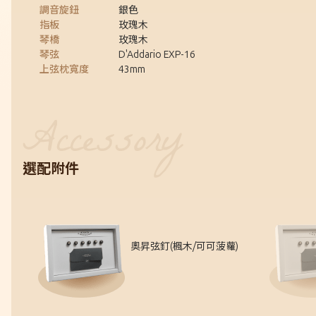
調音旋鈕
銀色
指板
玫瑰木
琴橋
玫瑰木
琴弦
D'Addario EXP-16
上弦枕寬度
43mm
選配附件
奧昇弦釘(楓木/可可菠蘿)