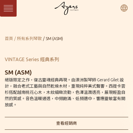
繁
簡
En
系列琴
目前頁面：
首頁
所有系列琴款
SM (ASM)
SUN 日系列
WAVE 濤系列
LIGHT 光系列
SUN Series
WAVE Series
LIGHT Series
MASTER 大師系列
VINTAGE 經典系列
Ukulele 烏克麗麗系
MASTER Series
Vintage Series
列
VINTAGE Series 經典系列
Ukulele Series
所有系列琴款
SM (ASM)
絕版限定之作，復古靈魂經典再現。由澳洲製琴師 Gerard Gilet 設
計，融合老式工藝與自然乾燥木材，重現純粹美式聲響。西提卡雲
客製琴
杉搭配越南桃花心木，木紋細緻流動，色澤溫潤透亮，展現輕盈自
訂製客製琴
客製琴展示
然的質感。音色溫暖通透，中頻飽滿、低頻適中，響應靈敏富有開
放感。
關於Ayers
音樂人
保固 / VIP
查看經銷商
型錄下載
聯絡我們
經銷通路