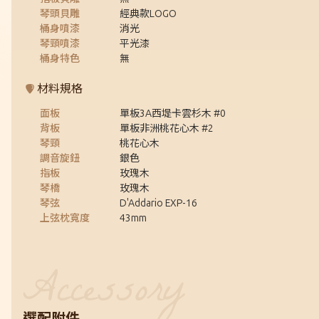
琴頭貝雕
經典款LOGO
桶身噴漆
消光
琴頸噴漆
平光漆
桶身特色
無
材料規格
面板
單板3A西堤卡雲杉木 #0
背板
單板非洲桃花心木 #2
琴頸
桃花心木
調音旋鈕
銀色
指板
玫瑰木
琴橋
玫瑰木
琴弦
D'Addario EXP-16
上弦枕寬度
43mm
選配附件