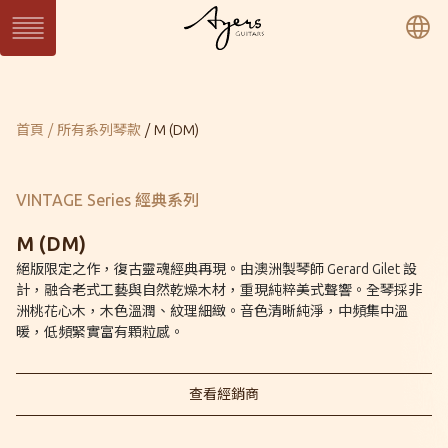
繁
簡
En
系列琴
目前頁面：
首頁
所有系列琴款
M (DM)
SUN 日系列
WAVE 濤系列
LIGHT 光系列
SUN Series
WAVE Series
LIGHT Series
MASTER 大師系列
VINTAGE 經典系列
Ukulele 烏克麗麗系
MASTER Series
Vintage Series
列
VINTAGE Series 經典系列
Ukulele Series
所有系列琴款
M (DM)
絕版限定之作，復古靈魂經典再現。由澳洲製琴師 Gerard Gilet 設
計，融合老式工藝與自然乾燥木材，重現純粹美式聲響。全琴採非
客製琴
洲桃花心木，木色溫潤、紋理細緻。音色清晰純淨，中頻集中溫
訂製客製琴
客製琴展示
暖，低頻緊實富有顆粒感。
查看經銷商
關於Ayers
音樂人
保固 / VIP
型錄下載
聯絡我們
經銷通路