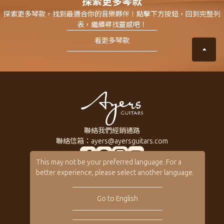
探索更多琴款
探索更多琴款，找到最適合你的音樂夥伴！點擊下方按鈕，回到完整列
表，繼續尋找靈感吧！
看更多琴款
聯絡我們
經銷通路
聯絡信箱：
ayers@ayersguitars.com
This may not be your preferred language. For a
所有系列琴款
關於Ayers
better experience, please select another language.
訂製客製琴
音樂人
客製琴展示
保固 / VIP
Go to English
型錄下載