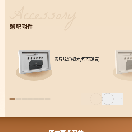
選配附件
奧昇弦釘(楓木/可可菠蘿)