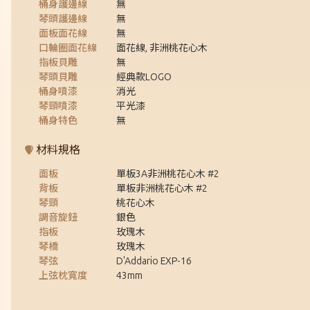
桶身護邊線
無
琴頭護邊線
無
面板面花線
無
口輪圈面花線
面花線, 非洲桃花心木
指板貝雕
無
琴頭貝雕
經典款LOGO
桶身噴漆
消光
琴頸噴漆
平光漆
桶身特色
無
材料規格
面板
單板3A非洲桃花心木 #2
背板
單板非洲桃花心木 #2
琴頸
桃花心木
調音旋鈕
銀色
指板
玫瑰木
琴橋
玫瑰木
琴弦
D'Addario EXP-16
上弦枕寬度
43mm