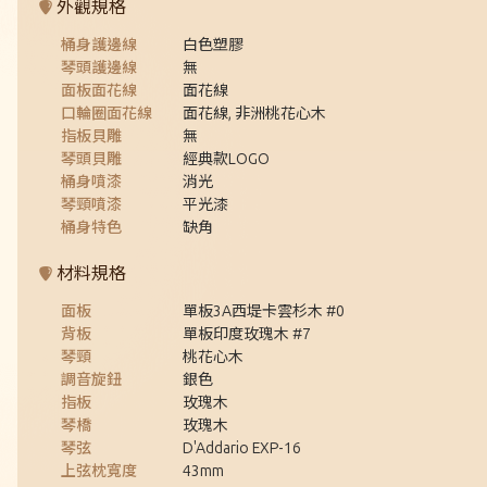
外觀規格
桶身護邊線
白色塑膠
琴頭護邊線
無
面板面花線
面花線
口輪圈面花線
面花線, 非洲桃花心木
指板貝雕
無
琴頭貝雕
經典款LOGO
桶身噴漆
消光
琴頸噴漆
平光漆
桶身特色
缺角
材料規格
面板
單板3A西堤卡雲杉木 #0
背板
單板印度玫瑰木 #7
琴頸
桃花心木
調音旋鈕
銀色
指板
玫瑰木
琴橋
玫瑰木
琴弦
D'Addario EXP-16
上弦枕寬度
43mm