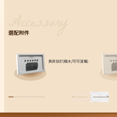
選配附件
奧昇弦釘(楓木/可可菠蘿)