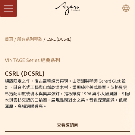
繁
簡
En
系列琴
目前頁面：
首頁
所有系列琴款
CSRL (DCSRL)
SUN 日系列
WAVE 濤系列
LIGHT 光系列
SUN Series
WAVE Series
LIGHT Series
MASTER 大師系列
VINTAGE 經典系列
Ukulele 烏克麗麗系
MASTER Series
Vintage Series
列
VINTAGE Series 經典系列
Ukulele Series
所有系列琴款
CSRL (DCSRL)
絕版限定之作，復古靈魂經典再現。由澳洲製琴師 Gerard Gilet 設
計，融合老式工藝與自然乾燥木材，重現純粹美式聲響。英格曼雲
客製琴
杉搭配印度玫瑰木與奧昇弦釘，指板鑲有 1996 與小太陽貝雕。相思
訂製客製琴
客製琴展示
木與雲杉交錯的口輪圈，展現溫潤對比之美。音色深邃飽滿，低頻
渾厚、高頻溫暖透亮。
關於Ayers
音樂人
保固 / VIP
查看經銷商
型錄下載
聯絡我們
經銷通路