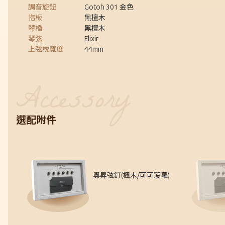
調音旋鈕
Gotoh 301 金色
指板
黑檀木
琴橋
黑檀木
琴弦
Elixir
上弦枕寬度
44mm
選配附件
奧昇弦釘(楓木/可可菠蘿)