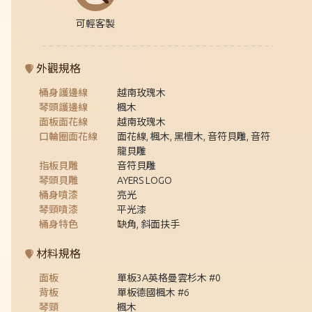
可輕客製
外觀規格
桶身護邊線
越南玫瑰木
琴頭護邊線
楓木
面板面花線
越南玫瑰木
口輪圈面花線
面花線, 楓木, 黑檀木, 音符貝雕, 音符
龍貝雕
指板貝雕
音符貝雕
琴頭貝雕
AYERS LOGO
桶身噴漆
亮光
琴頸噴漆
平光漆
桶身特色
缺角, 斜面扶手
材料規格
面板
單板3A英格曼雲杉木 #0
背板
單板德國楓木 #6
琴頸
楓木