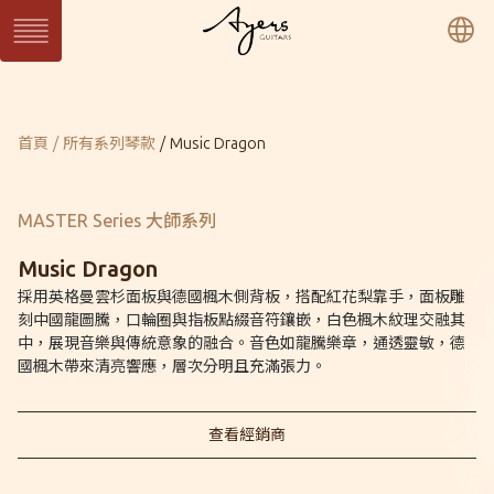
繁
簡
En
系列琴
目前頁面：
首頁
所有系列琴款
Music Dragon
SUN 日系列
WAVE 濤系列
LIGHT 光系列
SUN Series
WAVE Series
LIGHT Series
MASTER 大師系列
VINTAGE 經典系列
Ukulele 烏克麗麗系
MASTER Series
Vintage Series
列
MASTER Series 大師系列
Ukulele Series
所有系列琴款
Music Dragon
採用英格曼雲杉面板與德國楓木側背板，搭配紅花梨靠手，面板雕
刻中國龍圖騰，口輪圈與指板點綴音符鑲嵌，白色楓木紋理交融其
客製琴
中，展現音樂與傳統意象的融合。音色如龍騰樂章，通透靈敏，德
訂製客製琴
客製琴展示
國楓木帶來清亮響應，層次分明且充滿張力。
查看經銷商
關於Ayers
音樂人
保固 / VIP
型錄下載
聯絡我們
經銷通路