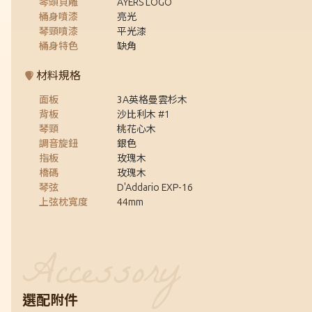
琴頭貝雕
AYERS LOGO
桶身噴漆
亮光
琴頸噴漆
平光漆
桶身特色
缺角
材料規格
面板
3A英格曼雲杉木
背板
沙比利木 #1
琴頸
桃花心木
調音旋鈕
銀色
指板
玫瑰木
橋碼
玫瑰木
琴弦
D'Addario EXP-16
上弦枕寬度
44mm
選配附件