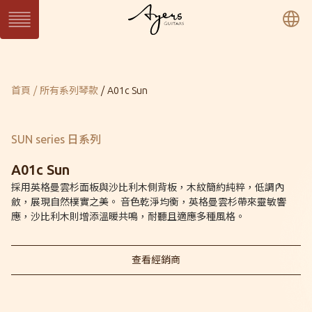
繁
簡
En
系列琴
目前頁面：
首頁
所有系列琴款
A01c Sun
SUN 日系列
WAVE 濤系列
LIGHT 光系列
SUN Series
WAVE Series
LIGHT Series
MASTER 大師系列
VINTAGE 經典系列
Ukulele 烏克麗麗系
MASTER Series
Vintage Series
列
SUN series 日系列
Ukulele Series
所有系列琴款
A01c Sun
採用英格曼雲杉面板與沙比利木側背板，木紋簡約純粹，低調內
斂，展現自然樸實之美。 音色乾淨均衡，英格曼雲杉帶來靈敏響
客製琴
應，沙比利木則增添溫暖共鳴，耐聽且適應多種風格。
訂製客製琴
客製琴展示
查看經銷商
關於Ayers
音樂人
保固 / VIP
型錄下載
聯絡我們
經銷通路