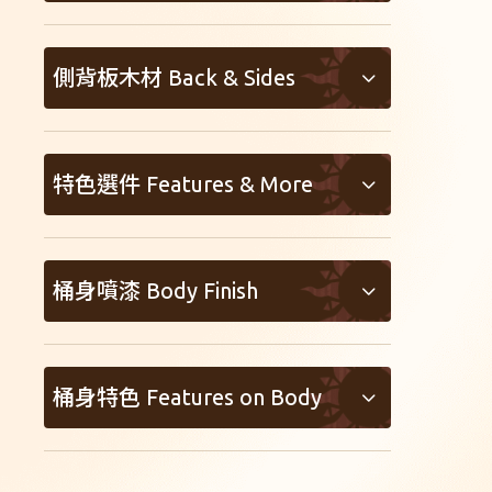
西堤卡雲杉木 #0
Small Jumbo
側背板木材 Back & Sides
英格曼雲杉木 #0
Orchestra Model
沙比利木 #1
紅松木 #1
特色選件 Features & More
Classical
越南桃花心木 #2
非洲桃花心木 #2
SUNWAVE system
Grand Auditorium
吳哥窟桃花心木 #2
桶身噴漆 Body Finish
阿爾卑斯雲杉木
Awesome奧昇弦釘
Travel
非洲桃花心木 #2
亮光
阿迪朗達克雲杉木
Gotoh弦鈕
Baden A Style
桶身特色 Features on Body
亞洲相思木 #3
消光
烘烤阿迪朗達克雲杉木
無
L-00
缺角
非洲胡桃木 #5
開放漆