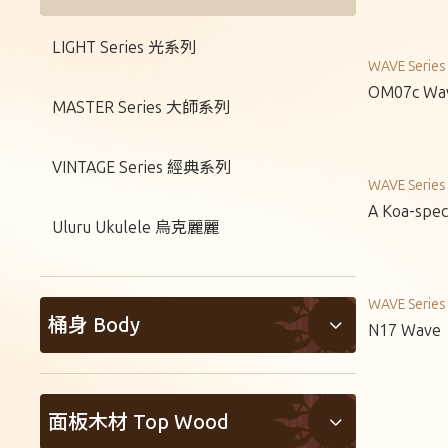
LIGHT Series 光系列
WAVE Seri
OM07c Wa
MASTER Series 大師系列
VINTAGE Series 經典系列
WAVE Seri
A Koa-spec
Uluru Ukulele 烏克麗麗
WAVE Seri
桶身 Body
N17 Wave
Dreadnought
面板木材 Top Wood
Auditorium