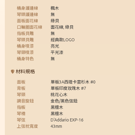
桶身護邊線
楓木
琴頭護邊線
無
面板面花線
綠貝
口輪圈面花線
面花線, 綠貝
指板貝雕
無
琴頭貝雕
經典款LOGO
桶身噴漆
亮光
琴頸噴漆
平光漆
桶身特色
無
材料規格
面板
單板3A西堤卡雲杉木 #0
背板
單板印度玫瑰木 #7
琴頸
桃花心木
調音旋鈕
金色/黑色弦鈕
指板
黑檀木
琴橋
黑檀木
琴弦
D'Addario EXP-16
上弦枕寬度
43mm