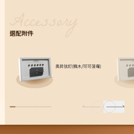
選配附件
奧昇弦釘(楓木/可可菠蘿)