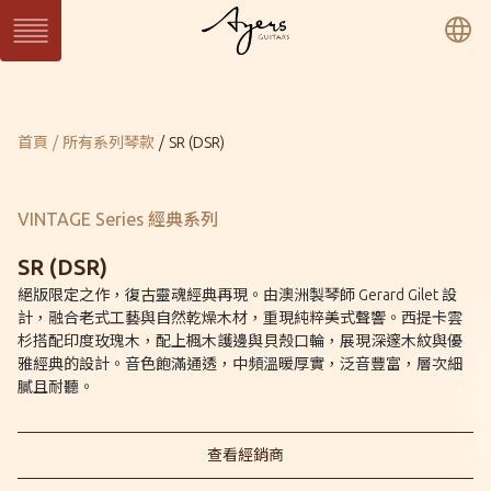
繁
簡
En
系列琴
目前頁面：
首頁
所有系列琴款
SR (DSR)
SUN 日系列
WAVE 濤系列
LIGHT 光系列
SUN Series
WAVE Series
LIGHT Series
MASTER 大師系列
VINTAGE 經典系列
Ukulele 烏克麗麗系
MASTER Series
Vintage Series
列
VINTAGE Series 經典系列
Ukulele Series
所有系列琴款
SR (DSR)
絕版限定之作，復古靈魂經典再現。由澳洲製琴師 Gerard Gilet 設
計，融合老式工藝與自然乾燥木材，重現純粹美式聲響。西提卡雲
客製琴
杉搭配印度玫瑰木，配上楓木護邊與貝殼口輪，展現深邃木紋與優
訂製客製琴
客製琴展示
雅經典的設計。音色飽滿通透，中頻溫暖厚實，泛音豐富，層次細
膩且耐聽。
關於Ayers
音樂人
保固 / VIP
查看經銷商
型錄下載
聯絡我們
經銷通路