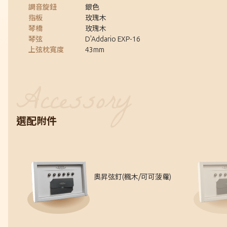
調音旋鈕
銀色
指板
玫瑰木
琴橋
玫瑰木
琴弦
D'Addario EXP-16
上弦枕寬度
43mm
選配附件
奧昇弦釘(楓木/可可菠蘿)