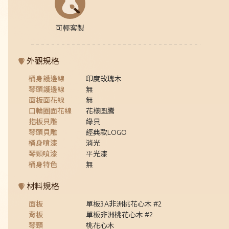
可輕客製
外觀規格
桶身護邊線
印度玫瑰木
琴頭護邊線
無
面板面花線
無
口輪圈面花線
花樣圖騰
指板貝雕
綠貝
琴頭貝雕
經典款LOGO
桶身噴漆
消光
琴頸噴漆
平光漆
桶身特色
無
材料規格
面板
單板3A非洲桃花心木 #2
背板
單板非洲桃花心木 #2
琴頸
桃花心木