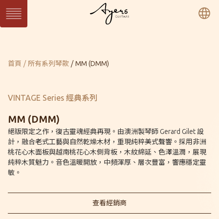
繁
簡
En
系列琴
目前頁面：
首頁
所有系列琴款
MM (DMM)
SUN 日系列
WAVE 濤系列
LIGHT 光系列
SUN Series
WAVE Series
LIGHT Series
MASTER 大師系列
VINTAGE 經典系列
Ukulele 烏克麗麗系
MASTER Series
Vintage Series
列
VINTAGE Series 經典系列
Ukulele Series
所有系列琴款
MM (DMM)
絕版限定之作，復古靈魂經典再現。由澳洲製琴師 Gerard Gilet 設
計，融合老式工藝與自然乾燥木材，重現純粹美式聲響。採用非洲
客製琴
桃花心木面板與越南桃花心木側背板，木紋綿延、色澤溫潤，展現
訂製客製琴
客製琴展示
純粹木質魅力。音色溫暖開放，中頻渾厚、層次豐富，響應穩定靈
敏。
關於Ayers
音樂人
保固 / VIP
查看經銷商
型錄下載
聯絡我們
經銷通路