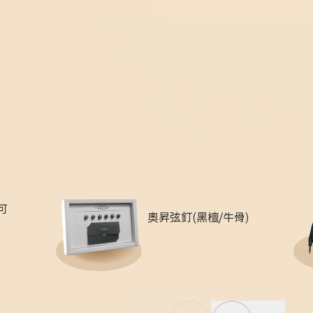
可
奧昇弦釘(黑檀/牛骨)