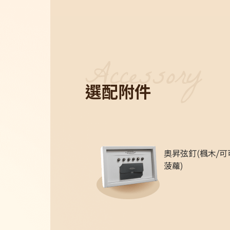
選配附件
奧昇弦釘(楓木/可
菠蘿)