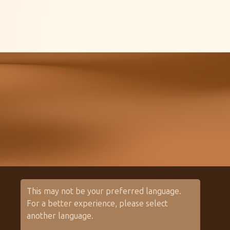
This may not be your preferred language.
For a better experience, please select
聯絡我們
經銷通路
another language.
聯絡信箱：
ayers@ayersguitars.com