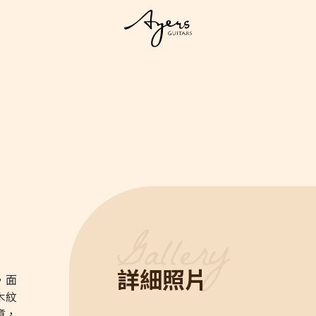
系列琴
列
LIGHT 光系列
MASTER 大師系列
VINTAGE 經典系列
Ukulel
s
LIGHT Series
MASTER Series
Vintage Series
Ukulel
詳細照片
客製琴
，面
訂製客製琴
客製琴展示
木紋
章，