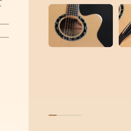
。
關於Ayers
音樂人
保固 / VIP
型錄下載
聯絡我們
經銷通路