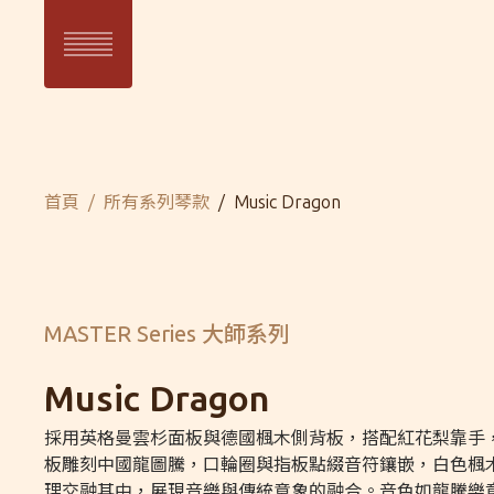
目前頁面：
首頁
所有系列琴款
Music Dragon
SUN 日系列
WAVE 濤系
SUN Series
WAVE Serie
MASTER Series 大師系列
Music Dragon
採用英格曼雲杉面板與德國楓木側背板，搭配紅花梨靠手
板雕刻中國龍圖騰，口輪圈與指板點綴音符鑲嵌，白色楓
理交融其中，展現音樂與傳統意象的融合。音色如龍騰樂