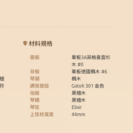
材料規格
面板
單板3A英格曼雲杉
木 #0
背板
單板德國楓木 #6
黑檀
琴頸
楓木
音符
調音旋鈕
Gotoh 301 金色
指板
黑檀木
琴橋
黑檀木
琴弦
Elixir
上弦枕寬度
44mm