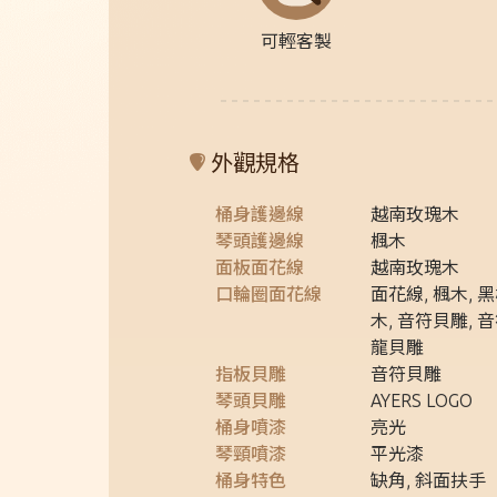
可輕客製
外觀規格
桶身護邊線
越南玫瑰木
琴頭護邊線
楓木
面板面花線
越南玫瑰木
口輪圈面花線
面花線, 楓木, 
木, 音符貝雕, 
龍貝雕
指板貝雕
音符貝雕
琴頭貝雕
AYERS LOGO
桶身噴漆
亮光
琴頸噴漆
平光漆
桶身特色
缺角, 斜面扶手