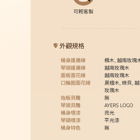
可輕客製
外觀規格
桶身護邊線
楓木, 越南玫瑰
琴頭護邊線
越南玫瑰木
面板面花線
越南玫瑰木
口輪圈面花線
黑檀木, 綠貝, 
玫瑰木
指板貝雕
無
琴頭貝雕
AYERS LOGO
桶身噴漆
亮光
琴頸噴漆
平光漆
桶身特色
無