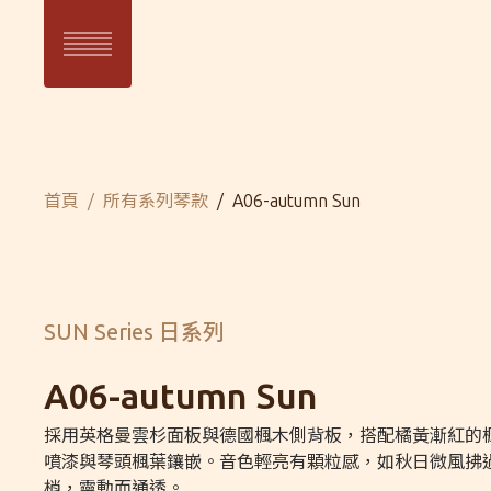
目前頁面：
首頁
所有系列琴款
A06-autumn Sun
SUN 日系列
WAVE 濤系
SUN Series
WAVE Serie
SUN Series 日系列
A06-autumn Sun
採用英格曼雲杉面板與德國楓木側背板，搭配橘黃漸紅的
噴漆與琴頭楓葉鑲嵌。音色輕亮有顆粒感，如秋日微風拂
梢，靈動而通透。