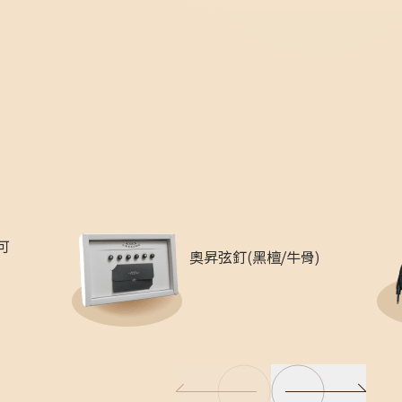
可
奧昇弦釘(黑檀/牛骨)