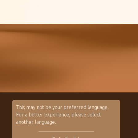
This may not be your preferred language.
For a better experience, please select
聯絡我們
經銷通路
another language.
聯絡信箱：
ayers@ayersguitars.com