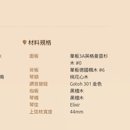
材料規格
木
面板
單板3A英格曼雲杉
木 #0
背板
單板德國楓木 #6
越南
琴頸
桃花心木
調音旋鈕
Gotoh 301 金色
指板
黑檀木
琴橋
黑檀木
琴弦
Elixir
上弦枕寬度
44mm