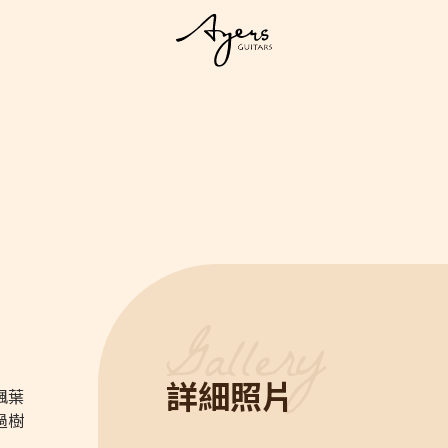
系列琴
列
LIGHT 光系列
MASTER 大師系列
VINTAGE 經典系列
Ukulel
s
LIGHT Series
MASTER Series
Vintage Series
Ukulel
詳細照片
客製琴
楓葉
訂製客製琴
客製琴展示
過樹