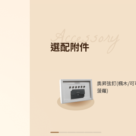
選配附件
奧昇弦釘(楓木/可
菠蘿)