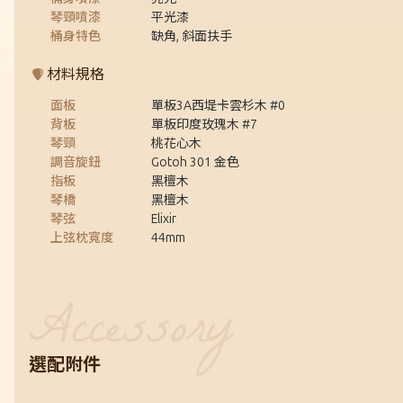
琴頸噴漆
平光漆
桶身特色
缺角, 斜面扶手
材料規格
面板
單板3A西堤卡雲杉木 #0
背板
單板印度玫瑰木 #7
琴頸
桃花心木
調音旋鈕
Gotoh 301 金色
指板
黑檀木
琴橋
黑檀木
琴弦
Elixir
上弦枕寬度
44mm
選配附件