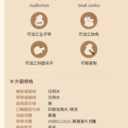
Auditorium
Small Jumbo
可加工左手琴
可加工缺角
可加工斜面扶手
可輕客製
外觀規格
桶身護邊線
花梨木
琴頭護邊線
花梨木
面板面花線
無
口輪圈面花線
印度玫瑰木, 綠貝
指板貝雕
藤蔓
琴頭貝雕
AYERS LOGO, 藤蔓葉片貝雕
桶身噴漆
亮光