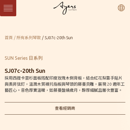
繁
簡
En
系列琴
目前頁面：
首頁
所有系列琴款
SJ07c-20th Sun
SUN 日系列
WAVE 濤系列
LIGHT 光系列
SUN Series
WAVE Series
LIGHT Series
MASTER 大師系列
VINTAGE 經典系列
Ukulele 烏克麗麗系
MASTER Series
Vintage Series
列
SUN Series 日系列
Ukulele Series
所有系列琴款
SJ07c-20th Sun
採用西提卡雲杉面板搭配印度玫瑰木側背板，結合紅花梨靠手貼片
與奧昇弦釘，溫潤木質襯托指板與琴頭的藤蔓貝雕，展現 20 週年工
客製琴
藝匠心。音色厚實溫暖，如藤蔓盤繞歲月，醇厚細膩且層次豐富。
訂製客製琴
客製琴展示
查看經銷商
關於Ayers
音樂人
保固 / VIP
型錄下載
聯絡我們
經銷通路